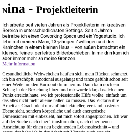
ina -
Projektleiterin
N
Ich arbeite seit vielen Jahren als Projektleiterin im kreativen
Bereich in unterschiedlichsten Settings. Seit 4 Jahren
betreibe ich einen Coworking Space und ein Yogastudio. Ich
lebe mit meinem Mann, 13-jährigen Zwillingen und drei
Kaninchen in einem kleinen Haus – von außen betrachtet ein
kleines, feines, perfektes Bilderbuchleben. In mir drin kam ich
aber immer mehr an meine Grenzen.
Mehr Information
Gesundheitliche Wehwehchen häuften sich, mein Rücken schmerzt,
ich bin erschöpft, emotional ausgelaugt und tanze gefühlt schon seit
einer Weile um den Burn-out drum herum. Dann kam noch ein
Schlag in der Beziehung hinzu und mir wurde klar, dass ich einen
Punkt erreicht hatte, wo ich professionelle Hilfe wollte, einfach um
das alles nicht mehr alleine halten zu müssen. Das Victoria ihre
Arbeit als Coach nicht nur auf intellektueller, verstand basierter
Ebene sieht, sondern körperliche und auch energetische
Dimensionen mit einbezieht, hat mich sofort angesprochen. Ich war
auf der Suche nach einer Transformation, nach einer neuen
Ausrichtung für einen neu beginnenden Lebensabschnitt – und