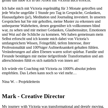
genau das habe ich in der Arbeit mit Victoria auch erreicht.
Ich habe mich mit Victoria regelmäßig für 3 Monate getroffen und
jede Woche ungefähr 1 Stunde pro Tag in Gespräche, Gedanken,
Hausaufgaben (ja!), Meditation und Journaling investiert. In unseren
Gesprächen hat Sie mir geholfen, meine Muster zu erkennen und
unbequeme Wahrheiten, denen gegenüber ich vollkommen blind
war, zu sehen und mir meiner Gedanken, Glaubenssätze, Emotionen
und Wut auf die Schliche zu kommen. Wir haben gemeinsam mein
Selbst erforscht und ich konnte mich dabei von Victoria’s
umfangreichem Wissen, Feingefühl, tiefem Interesse, ihrer
Professionalität und 100%iger Aufmerksamkeit gehalten fühlen.
Veränderungen auf allen Ebenen waren sofort spürbar. Familie und
Freunde bestätigen mir meine tiefgreifende Transformation und am
allerschönsten fühlt es sich natürlich von innen an!
Ich würde ein Coaching mit Victoria zu 1000% absolut jedem
empfehlen. Das Leben kann noch so viel mehr…
Nina W. – Projektleiterin
Mark - Creative Director
My journey with Victoria was transformational and deeply moving.