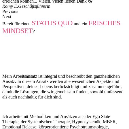
erreichen können... Vielen, vielen lieben Dank 😘
Romy E.
Geschäftsführerin
Previous
Next
STATUS QUO
FRISCHES
Bereit für einen
und ein
MINDSET
?
Dann lass dich beraten und vereinbare
einen persönlichen
TELEFONTERMIN
oder schreibe eine
EMAIL
.
Mein Arbeitsansatz ist integral und beschreibt den ganzheitlichen
Ansatz. In diesem Ansatz werden alle wesentlichen Aspekte und
Perspektiven deines Lebens berücksichtigt und zusammengeführt,
damit die Lösungen, die wir gemeinsam finden, sowohl umfassend
als auch nachhaltig für dich sind.
Ich arbeite mit Methodiken und Ansätzen aus der Ego State
Therapie, der Systemischen Therapie, Hypnosystemik, MBSR,
Emotional Release, körperorientierte Psychotraumatologie,