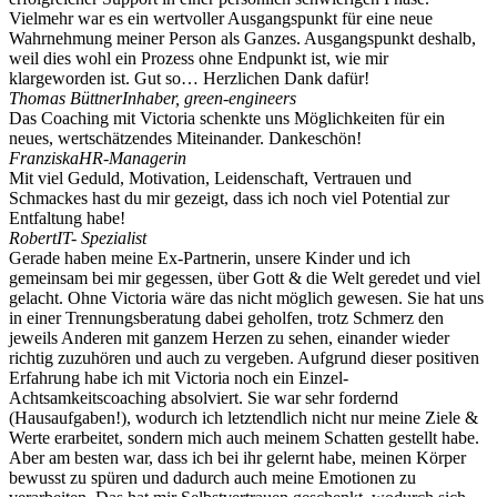
Vielmehr war es ein wertvoller Ausgangspunkt für eine neue
Wahrnehmung meiner Person als Ganzes. Ausgangspunkt deshalb,
weil dies wohl ein Prozess ohne Endpunkt ist, wie mir
klargeworden ist. Gut so… Herzlichen Dank dafür!
Thomas Büttner
Inhaber, green-engineers
Das Coaching mit Victoria schenkte uns Möglichkeiten für ein
neues, wertschätzendes Miteinander. Dankeschön!
Franziska
HR-Managerin
Mit viel Geduld, Motivation, Leidenschaft, Vertrauen und
Schmackes hast du mir gezeigt, dass ich noch viel Potential zur
Entfaltung habe!
Robert
IT- Spezialist
Gerade haben meine Ex-Partnerin, unsere Kinder und ich
gemeinsam bei mir gegessen, über Gott & die Welt geredet und viel
gelacht. Ohne Victoria wäre das nicht möglich gewesen. Sie hat uns
in einer Trennungsberatung dabei geholfen, trotz Schmerz den
jeweils Anderen mit ganzem Herzen zu sehen, einander wieder
richtig zuzuhören und auch zu vergeben. Aufgrund dieser positiven
Erfahrung habe ich mit Victoria noch ein Einzel-
Achtsamkeitscoaching absolviert. Sie war sehr fordernd
(Hausaufgaben!), wodurch ich letztendlich nicht nur meine Ziele &
Werte erarbeitet, sondern mich auch meinem Schatten gestellt habe.
Aber am besten war, dass ich bei ihr gelernt habe, meinen Körper
bewusst zu spüren und dadurch auch meine Emotionen zu