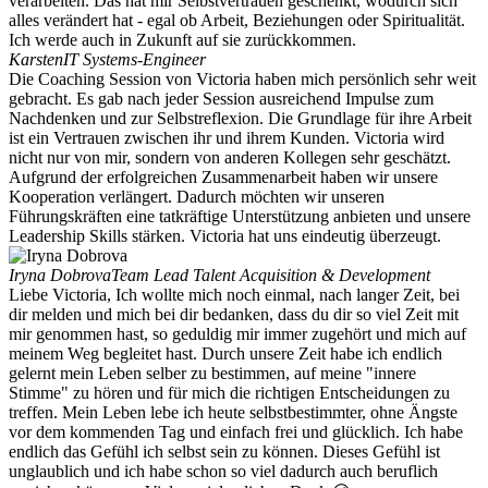
verarbeiten. Das hat mir Selbstvertrauen geschenkt, wodurch sich
alles verändert hat - egal ob Arbeit, Beziehungen oder Spiritualität.
Ich werde auch in Zukunft auf sie zurückkommen.
Karsten
IT Systems-Engineer
Die Coaching Session von Victoria haben mich persönlich sehr weit
gebracht. Es gab nach jeder Session ausreichend Impulse zum
Nachdenken und zur Selbstreflexion. Die Grundlage für ihre Arbeit
ist ein Vertrauen zwischen ihr und ihrem Kunden. Victoria wird
nicht nur von mir, sondern von anderen Kollegen sehr geschätzt.
Aufgrund der erfolgreichen Zusammenarbeit haben wir unsere
Kooperation verlängert. Dadurch möchten wir unseren
Führungskräften eine tatkräftige Unterstützung anbieten und unsere
Leadership Skills stärken. Victoria hat uns eindeutig überzeugt.
Iryna Dobrova
Team Lead Talent Acquisition & Development
Liebe Victoria, Ich wollte mich noch einmal, nach langer Zeit, bei
dir melden und mich bei dir bedanken, dass du dir so viel Zeit mit
mir genommen hast, so geduldig mir immer zugehört und mich auf
meinem Weg begleitet hast. Durch unsere Zeit habe ich endlich
gelernt mein Leben selber zu bestimmen, auf meine "innere
Stimme" zu hören und für mich die richtigen Entscheidungen zu
treffen. Mein Leben lebe ich heute selbstbestimmter, ohne Ängste
vor dem kommenden Tag und einfach frei und glücklich. Ich habe
endlich das Gefühl ich selbst sein zu können. Dieses Gefühl ist
unglaublich und ich habe schon so viel dadurch auch beruflich