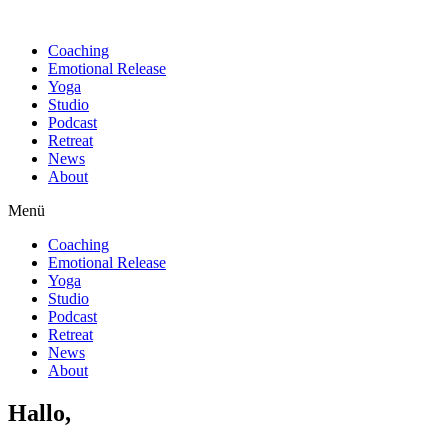
Find out more.
Okay, thanks
Coaching
Emotional Release
Yoga
Studio
Podcast
Retreat
News
About
Menü
Coaching
Emotional Release
Yoga
Studio
Podcast
Retreat
News
About
Hallo,