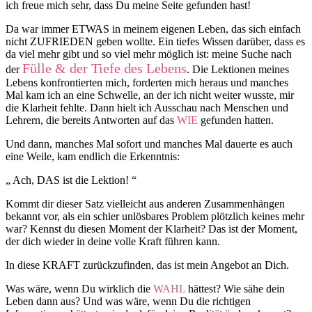
ich freue mich sehr, dass Du meine Seite gefunden hast!
Da war immer ETWAS in meinem eigenen Leben, das sich einfach
nicht ZUFRIEDEN geben wollte. Ein tiefes Wissen darüber, dass es
da viel mehr gibt und so viel mehr möglich ist: meine Suche nach
Fülle & der Tiefe des Lebens
der
. Die Lektionen meines
Lebens konfrontierten mich, forderten mich heraus und manches
Mal kam ich an eine Schwelle, an der ich nicht weiter wusste, mir
die Klarheit fehlte. Dann hielt ich Ausschau nach Menschen und
Lehrern, die bereits Antworten auf das
WIE
gefunden hatten.
Und dann, manches Mal sofort und manches Mal dauerte es auch
eine Weile, kam endlich die Erkenntnis:
„ Ach, DAS ist die Lektion! “
Kommt dir dieser Satz vielleicht aus anderen Zusammenhängen
bekannt vor, als ein schier unlösbares Problem plötzlich keines mehr
war? Kennst du diesen Moment der Klarheit? Das ist der Moment,
der dich wieder in deine volle Kraft führen kann.
In diese KRAFT zurückzufinden, das ist mein Angebot an Dich.
Was wäre, wenn Du wirklich die
WAHL
hättest? Wie sähe dein
Leben dann aus? Und was wäre, wenn Du die richtigen