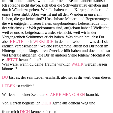
Informationen hättest, wie du dafür deine Realität ändern kannst?
Ich spreche nicht davon, sich über die Schwerkraft zu erheben und
durch Wände zu gehen. Wir alle haben einen Körper, der altert und
eines Tages stirbt. Aber was ist mit all den Wänden in unserem
Leben, die gar keine sind? Unsichtbare Mauern und Begrenzungen,
die wir entgegen unserer freien, ungebundenen Lebensfreude, mit
der wir einst zur Welt gekommen sind, aufgebaut haben? Vielleicht,
weil es uns so beigebracht wurde, vielleicht, weil wir in der
Vergangenheit Schlimmes erlebt haben. Was davon brauchst Du
aber
HEUTE
noch
WIRKLICH
in deinem Leben und was darf sich
endlich verabschieden? Welche Programme laufen bei Dir noch im
Hintergrund, die längst ihren Zweck erfüllt haben und doch noch so
viel Energie abziehen, die Dir an anderer Stelle fehlen? Möchtest du
es
JETZT
herausfinden?
Was wäre, wenn du deine Träume wirklich
WAHR
werden lassen
könntest?
DU
bist es, der sein Leben erschafft, also sei es dir wert, denn dieses
LEBEN
ist endlich!
Wir leben in einer Zeit, die
STARKE MENSCHEN
braucht.
Von Herzen begleite ich
DICH
gerne auf deinem Weg und
freue mich
DICH
kennenzulernen!