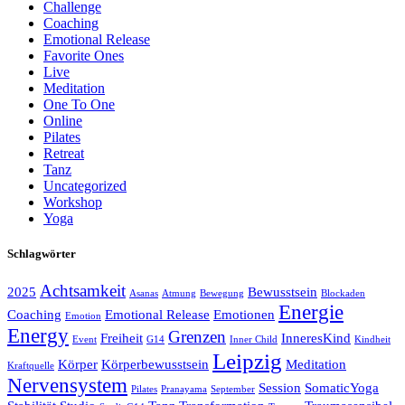
Challenge
Coaching
Emotional Release
Favorite Ones
Live
Meditation
One To One
Online
Pilates
Retreat
Tanz
Uncategorized
Workshop
Yoga
Schlagwörter
Achtsamkeit
2025
Bewusstsein
Asanas
Atmung
Bewegung
Blockaden
Energie
Coaching
Emotional Release
Emotionen
Emotion
Energy
Grenzen
Freiheit
InneresKind
Event
G14
Inner Child
Kindheit
Leipzig
Körper
Körperbewusstsein
Meditation
Kraftquelle
Nervensystem
Session
SomaticYoga
Pilates
Pranayama
September