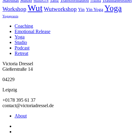
Stabilität
Studio
Tanz
Transformation
Traumasensibel
StudioG14
Trauma
Wut
Yoga
Workshop
Wutworkshop
Yin
Yin Yoga
Yogapraxis
Coaching
Emotional Release
Yoga
Studio
Podcast
Retreat
Victoria Dressel
Gießerstraße 14
04229
Leipzig
+0178 395 61 37
contact@victoriadressel.de
About