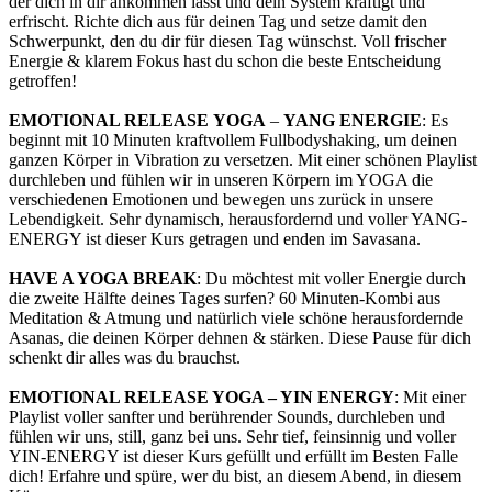
der dich in dir ankommen lässt und dein System kräftigt und
erfrischt. Richte dich aus für deinen Tag und setze damit den
Schwerpunkt, den du dir für diesen Tag wünschst. Voll frischer
Energie & klarem Fokus hast du schon die beste Entscheidung
getroffen!
EMOTIONAL RELEASE
YOGA
–
YANG ENERGIE
: Es
beginnt mit 10 Minuten kraftvollem Fullbodyshaking, um deinen
ganzen Körper in Vibration zu versetzen. Mit einer schönen Playlist
durchleben und fühlen wir in unseren Körpern im YOGA die
verschiedenen Emotionen und bewegen uns zurück in unsere
Lebendigkeit. Sehr dynamisch, herausfordernd und voller YANG-
ENERGY ist dieser Kurs getragen und enden im Savasana.
HAVE A YOGA BREAK
: Du möchtest mit voller Energie durch
die zweite Hälfte deines Tages surfen? 60 Minuten-Kombi aus
Meditation & Atmung und natürlich viele schöne herausfordernde
Asanas, die deinen Körper dehnen & stärken. Diese Pause für dich
schenkt dir alles was du brauchst.
EMOTIONAL RELEASE
YOGA
–
YIN ENERGY
: Mit einer
Playlist voller sanfter und berührender Sounds, durchleben und
fühlen wir uns, still, ganz bei uns. Sehr tief, feinsinnig und voller
YIN-ENERGY ist dieser Kurs gefüllt und erfüllt im Besten Falle
dich! Erfahre und spüre, wer du bist, an diesem Abend, in diesem