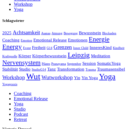
Workshop
Yoga
Schlagwörter
Achtsamkeit
2025
Bewusstsein
Asanas
Atmung
Bewegung
Blockaden
Energie
Coaching
Emotional Release
Emotionen
Emotion
Energy
Grenzen
Freiheit
InneresKind
Event
G14
Inner Child
Kindheit
Leipzig
Körper
Körperbewusstsein
Meditation
Kraftquelle
Nervensystem
Session
SomaticYoga
Pilates
Pranayama
September
Stabilität
Studio
Tanz
Transformation
Traumasensibel
StudioG14
Trauma
Wut
Yoga
Workshop
Wutworkshop
Yin
Yin Yoga
Yogapraxis
Coaching
Emotional Release
Yoga
Studio
Podcast
Retreat