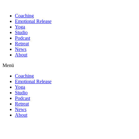
Find out more.
Okay, thanks
Coaching
Emotional Release
Yoga
Studio
Podcast
Retreat
News
About
Menü
Coaching
Emotional Release
Yoga
Studio
Podcast
Retreat
News
About