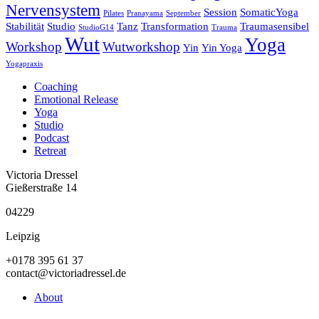
Nervensystem
Session
SomaticYoga
Pilates
Pranayama
September
Stabilität
Studio
Tanz
Transformation
Traumasensibel
StudioG14
Trauma
Wut
Yoga
Workshop
Wutworkshop
Yin
Yin Yoga
Yogapraxis
Coaching
Emotional Release
Yoga
Studio
Podcast
Retreat
Victoria Dressel
Gießerstraße 14
04229
Leipzig
+0178 395 61 37
contact@victoriadressel.de
About