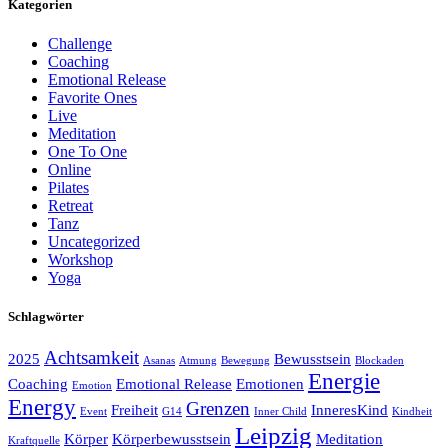
Kategorien
Challenge
Coaching
Emotional Release
Favorite Ones
Live
Meditation
One To One
Online
Pilates
Retreat
Tanz
Uncategorized
Workshop
Yoga
Schlagwörter
Achtsamkeit
2025
Bewusstsein
Asanas
Atmung
Bewegung
Blockaden
Energie
Coaching
Emotional Release
Emotionen
Emotion
Energy
Grenzen
Freiheit
InneresKind
Event
G14
Inner Child
Kindheit
Leipzig
Körper
Körperbewusstsein
Meditation
Kraftquelle