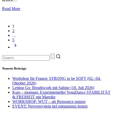
Read More
1
2
…
5
keyboard_arrow_right
Neueste Beiträge
Workshop für Frauen: STRONG to be SOFT (02.–04.
Oktober 2026)
Letting Go: Breathwork mit Sabine (18. Juli 2026)
Kurs – montags: Experimenteller YogaDance STABILITÄT
& FREIHEIT mit Mareike
WORKSHOP: WUT – als Ressource nutzen
EVENT: Nervensystem tief entspannen lernen