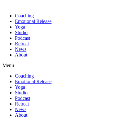
Find out more.
Okay, thanks
Coaching
Emotional Release
Yoga
Studio
Podcast
Retreat
News
About
Menü
Coaching
Emotional Release
Yoga
Studio
Podcast
Retreat
News
About