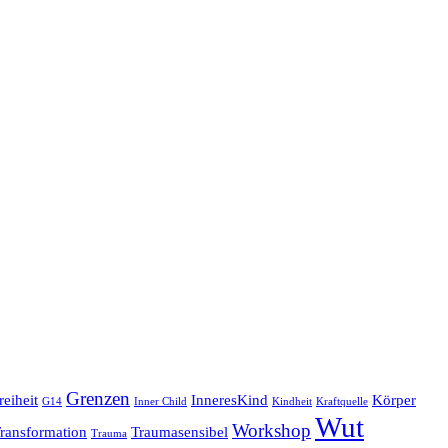
Grenzen
reiheit
InneresKind
Körper
G14
Inner Child
Kindheit
Kraftquelle
Wut
Workshop
ransformation
Traumasensibel
Trauma