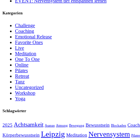
EVENT: Nervensystem tief entspannen lernen
Kategorien
Challenge
Coaching
Emotional Release
Favorite Ones
Live
Meditation
One To One
Online
Pilates
Retreat
Tanz
Uncategorized
Workshop
Yoga
Schlagwörter
Achtsamkeit
2025
Bewusstsein
Coach
Asanas
Atmung
Bewegung
Blockaden
Leipzig
Nervensystem
Körperbewusstsein
Meditation
Pilate