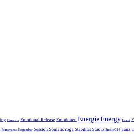
Energie
Energy
ing
Emotional Release
Emotionen
F
Emotion
Event
Session
SomaticYoga
Stabilität
Studio
Tanz
T
s
Pranayama
September
StudioG14