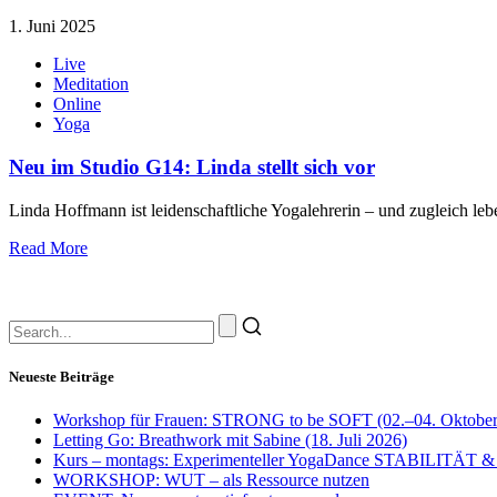
1. Juni 2025
Live
Meditation
Online
Yoga
Neu im Studio G14: Linda stellt sich vor
Linda Hoffmann ist leidenschaftliche Yogalehrerin – und zugleich lebe
Read More
Neueste Beiträge
Workshop für Frauen: STRONG to be SOFT (02.–04. Oktober
Letting Go: Breathwork mit Sabine (18. Juli 2026)
Kurs – montags: Experimenteller YogaDance STABILITÄT &
WORKSHOP: WUT – als Ressource nutzen