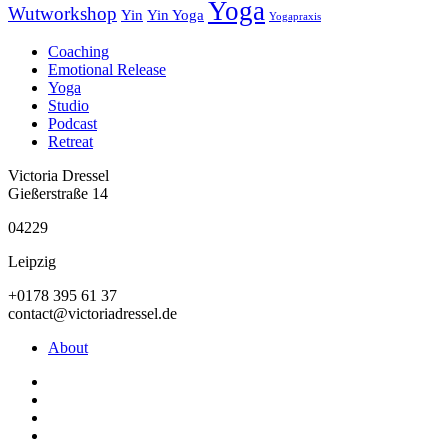
Yoga
Wutworkshop
Yin
Yin Yoga
Yogapraxis
Coaching
Emotional Release
Yoga
Studio
Podcast
Retreat
Victoria Dressel
Gießerstraße 14
04229
Leipzig
+0178 395 61 37
contact@victoriadressel.de
About