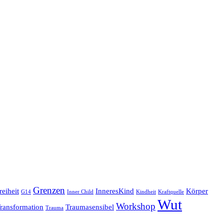
Grenzen
reiheit
InneresKind
Körper
G14
Inner Child
Kindheit
Kraftquelle
Wut
Workshop
ransformation
Traumasensibel
Trauma