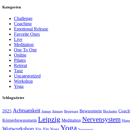
Kategorien
Challenge
Coaching
Emotional Release
Favorite Ones
Live
Meditation
One To One
Online
Pilates
Retreat
Tanz
Uncategorized
Workshop
Yoga
Schlagwörter
Achtsamkeit
2025
Bewusstsein
Coach
Asanas
Atmung
Bewegung
Blockaden
Leipzig
Nervensystem
Körperbewusstsein
Meditation
Pilate
Yoga
Wutworkshop
Yin
Yin Yoga
Yogapraxis