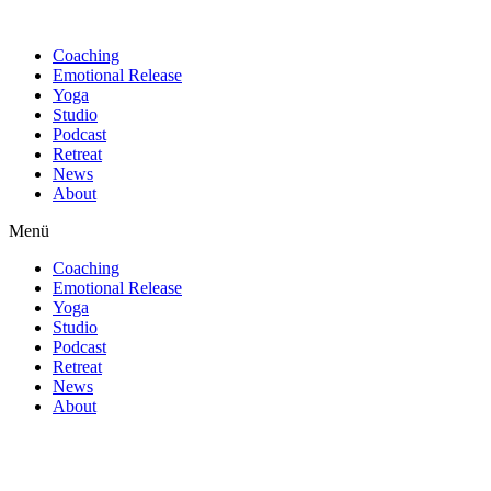
Find out more.
Okay, thanks
Coaching
Emotional Release
Yoga
Studio
Podcast
Retreat
News
About
Menü
Coaching
Emotional Release
Yoga
Studio
Podcast
Retreat
News
About