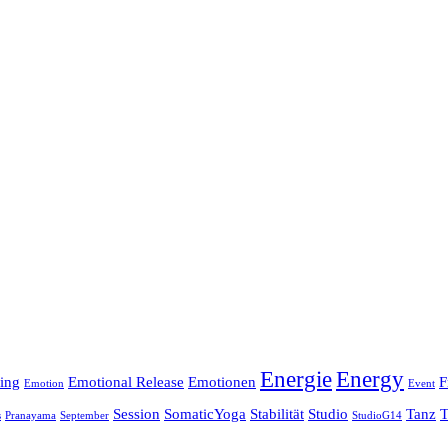
Energie
Energy
ing
Emotional Release
Emotionen
F
Emotion
Event
Session
SomaticYoga
Stabilität
Studio
Tanz
T
s
Pranayama
September
StudioG14