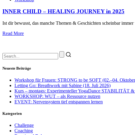
INNER CHILD – HEALING JOURNEY in 2025
Ist dir bewusst, das manche Themen & Geschichten scheinbar immer 
Read More
Neueste Beiträge
Workshop für Frauen: STRONG to be SOFT (02.–04. Oktober
Letting Go: Breathwork mit Sabine (18. Juli 2026)
Kurs – montags: Experimenteller YogaDance STABILITÄT &
WORKSHOP: WUT – als Ressource nutzen
EVENT: Nervensystem tief entspannen lernen
Kategorien
Challenge
Coaching