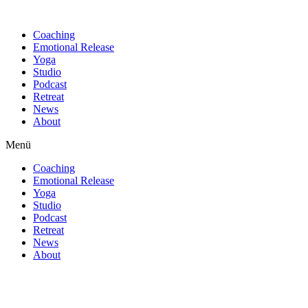
Find out more.
Okay, thanks
Coaching
Emotional Release
Yoga
Studio
Podcast
Retreat
News
About
Menü
Coaching
Emotional Release
Yoga
Studio
Podcast
Retreat
News
About