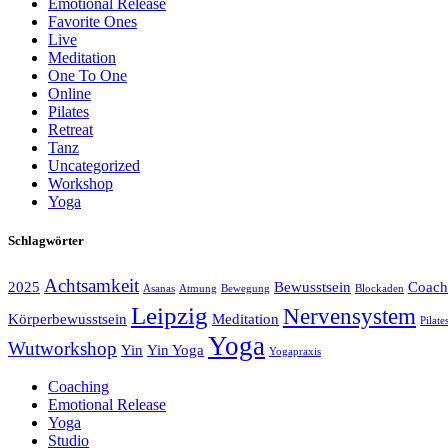
Emotional Release
Favorite Ones
Live
Meditation
One To One
Online
Pilates
Retreat
Tanz
Uncategorized
Workshop
Yoga
Schlagwörter
Achtsamkeit
2025
Bewusstsein
Coach
Asanas
Atmung
Bewegung
Blockaden
Leipzig
Nervensystem
Körperbewusstsein
Meditation
Pilate
Yoga
Wutworkshop
Yin
Yin Yoga
Yogapraxis
Coaching
Emotional Release
Yoga
Studio