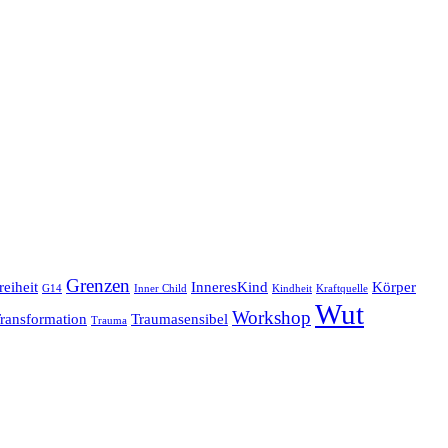
Grenzen
reiheit
InneresKind
Körper
G14
Inner Child
Kindheit
Kraftquelle
Wut
Workshop
ransformation
Traumasensibel
Trauma