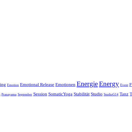
Energie
Energy
ing
Emotional Release
Emotionen
F
Emotion
Event
Session
SomaticYoga
Stabilität
Studio
Tanz
T
s
Pranayama
September
StudioG14