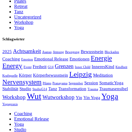
Pilates
Retreat
Tanz
Uncategorized
Workshop
Yoga
Schlagwörter
Achtsamkeit
2025
Bewusstsein
Asanas
Atmung
Bewegung
Blockaden
Energie
Coaching
Emotional Release
Emotionen
Emotion
Energy
Grenzen
Freiheit
InneresKind
Event
G14
Inner Child
Kindheit
Leipzig
Körper
Körperbewusstsein
Meditation
Kraftquelle
Nervensystem
Session
SomaticYoga
Pilates
Pranayama
September
Stabilität
Studio
Tanz
Transformation
Traumasensibel
StudioG14
Trauma
Wut
Yoga
Workshop
Wutworkshop
Yin
Yin Yoga
Yogapraxis
Coaching
Emotional Release
Yoga
Studio