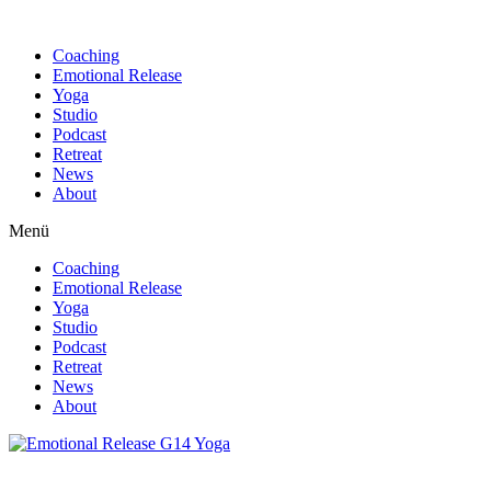
Find out more.
Okay, thanks
Coaching
Emotional Release
Yoga
Studio
Podcast
Retreat
News
About
Menü
Coaching
Emotional Release
Yoga
Studio
Podcast
Retreat
News
About