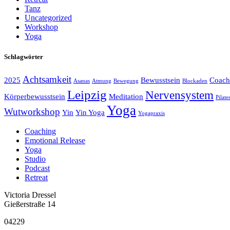
Tanz
Uncategorized
Workshop
Yoga
Schlagwörter
Achtsamkeit
2025
Bewusstsein
Coach
Asanas
Atmung
Bewegung
Blockaden
Leipzig
Nervensystem
Körperbewusstsein
Meditation
Pilate
Yoga
Wutworkshop
Yin
Yin Yoga
Yogapraxis
Coaching
Emotional Release
Yoga
Studio
Podcast
Retreat
Victoria Dressel
Gießerstraße 14
04229