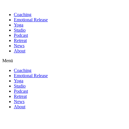
Find out more.
Okay, thanks
Coaching
Emotional Release
Yoga
Studio
Podcast
Retreat
News
About
Menü
Coaching
Emotional Release
Yoga
Studio
Podcast
Retreat
News
About