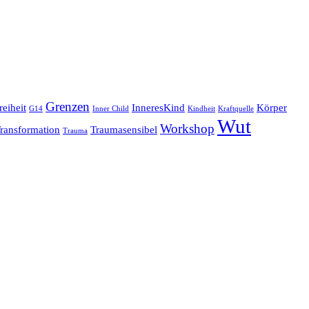
Grenzen
reiheit
InneresKind
Körper
G14
Inner Child
Kindheit
Kraftquelle
Wut
Workshop
ransformation
Traumasensibel
Trauma