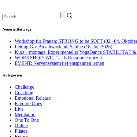
Neueste Beiträge
Workshop für Frauen: STRONG to be SOFT (02.–04. Oktober
Letting Go: Breathwork mit Sabine (18. Juli 2026)
Kurs – montags: Experimenteller YogaDance STABILITÄT &
WORKSHOP: WUT – als Ressource nutzen
EVENT: Nervensystem tief entspannen lernen
Kategorien
Challenge
Coaching
Emotional Release
Favorite Ones
Live
Meditation
One To One
Online
Pilates
Retreat