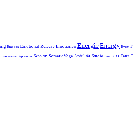
Energie
Energy
ing
Emotional Release
Emotionen
F
Emotion
Event
Session
SomaticYoga
Stabilität
Studio
Tanz
T
s
Pranayama
September
StudioG14