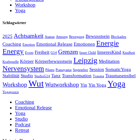
Workshop
Yoga
Schlagwörter
Achtsamkeit
2025
Bewusstsein
Asanas
Atmung
Bewegung
Blockaden
Energie
Coaching
Emotional Release
Emotionen
Emotion
Energy
Grenzen
Freiheit
InneresKind
Event
G14
Inner Child
Kindheit
Leipzig
Körper
Körperbewusstsein
Meditation
Kraftquelle
Nervensystem
Session
SomaticYoga
Pilates
Pranayama
September
Stabilität
Studio
Tanz
Transformation
Traumasensibel
StudioG14
Trauma
Wut
Yoga
Workshop
Wutworkshop
Yin
Yin Yoga
Yogapraxis
Coaching
Emotional Release
Yoga
Studio
Podcast
Retreat