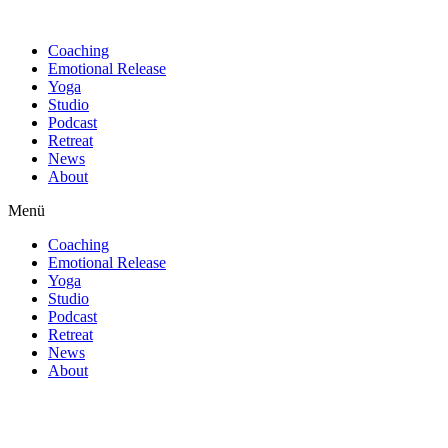
Find out more.
Okay, thanks
Coaching
Emotional Release
Yoga
Studio
Podcast
Retreat
News
About
Menü
Coaching
Emotional Release
Yoga
Studio
Podcast
Retreat
News
About