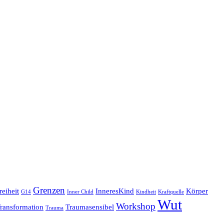
Grenzen
reiheit
InneresKind
Körper
G14
Inner Child
Kindheit
Kraftquelle
Wut
Workshop
ransformation
Traumasensibel
Trauma