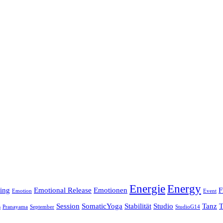
Energie
Energy
ing
Emotional Release
Emotionen
F
Emotion
Event
Session
SomaticYoga
Stabilität
Studio
Tanz
T
s
Pranayama
September
StudioG14