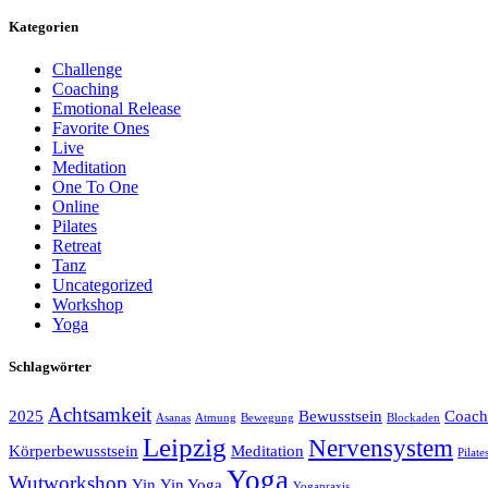
Kategorien
Challenge
Coaching
Emotional Release
Favorite Ones
Live
Meditation
One To One
Online
Pilates
Retreat
Tanz
Uncategorized
Workshop
Yoga
Schlagwörter
Achtsamkeit
2025
Bewusstsein
Coach
Asanas
Atmung
Bewegung
Blockaden
Leipzig
Nervensystem
Körperbewusstsein
Meditation
Pilate
Yoga
Wutworkshop
Yin
Yin Yoga
Yogapraxis