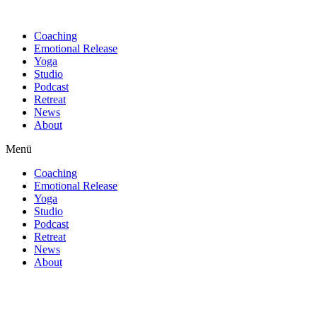
Find out more.
Okay, thanks
Coaching
Emotional Release
Yoga
Studio
Podcast
Retreat
News
About
Menü
Coaching
Emotional Release
Yoga
Studio
Podcast
Retreat
News
About