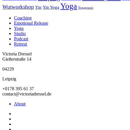
Yoga
Wutworkshop
Yin
Yin Yoga
Yogapraxis
Coaching
Emotional Release
Yoga
Studio
Podcast
Retreat
Victoria Dressel
Gießerstraße 14
04229
Leipzig
+0178 395 61 37
contact@victoriadressel.de
About