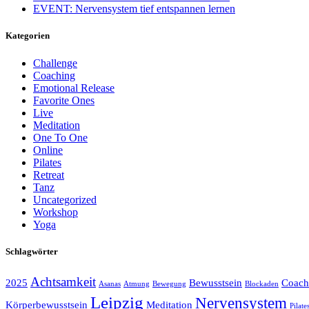
EVENT: Nervensystem tief entspannen lernen
Kategorien
Challenge
Coaching
Emotional Release
Favorite Ones
Live
Meditation
One To One
Online
Pilates
Retreat
Tanz
Uncategorized
Workshop
Yoga
Schlagwörter
Achtsamkeit
2025
Bewusstsein
Coach
Asanas
Atmung
Bewegung
Blockaden
Leipzig
Nervensystem
Körperbewusstsein
Meditation
Pilate