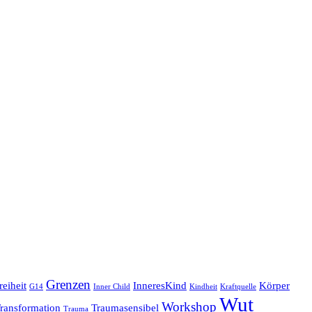
Grenzen
reiheit
InneresKind
Körper
G14
Inner Child
Kindheit
Kraftquelle
Wut
Workshop
ransformation
Traumasensibel
Trauma