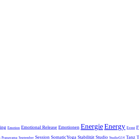
Energie
Energy
ing
Emotional Release
Emotionen
F
Emotion
Event
Session
SomaticYoga
Stabilität
Studio
Tanz
T
s
Pranayama
September
StudioG14