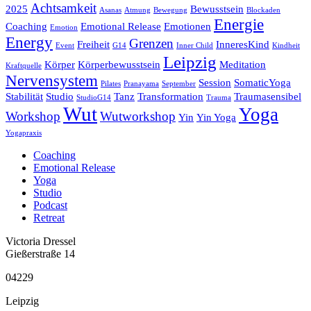
Achtsamkeit
2025
Bewusstsein
Asanas
Atmung
Bewegung
Blockaden
Energie
Coaching
Emotional Release
Emotionen
Emotion
Energy
Grenzen
Freiheit
InneresKind
Event
G14
Inner Child
Kindheit
Leipzig
Körper
Körperbewusstsein
Meditation
Kraftquelle
Nervensystem
Session
SomaticYoga
Pilates
Pranayama
September
Stabilität
Studio
Tanz
Transformation
Traumasensibel
StudioG14
Trauma
Wut
Yoga
Workshop
Wutworkshop
Yin
Yin Yoga
Yogapraxis
Coaching
Emotional Release
Yoga
Studio
Podcast
Retreat
Victoria Dressel
Gießerstraße 14
04229
Leipzig