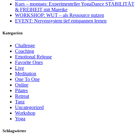
Kurs – montags: Experimenteller YogaDance STABILITÄT
& FREIHEIT mit Mareike
WORKSHOP: WUT – als Ressource nutzen
EVENT: Nervensystem tief entspannen lernen
Kategorien
Challenge
Coaching
Emotional Release
Favorite Ones
Live
Meditation
One To One
Online
Pilates
Retreat
Tanz
Uncategorized
Workshop
Yoga
Schlagwörter