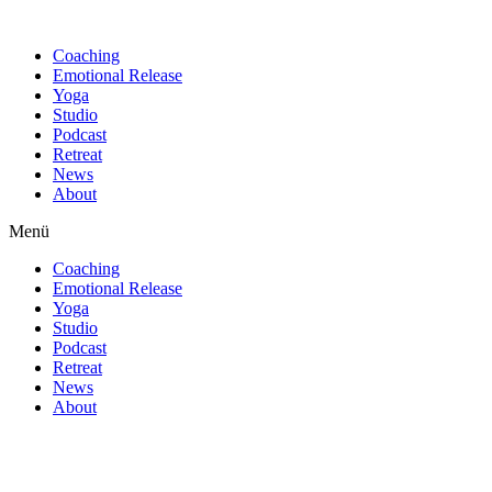
Find out more.
Okay, thanks
Coaching
Emotional Release
Yoga
Studio
Podcast
Retreat
News
About
Menü
Coaching
Emotional Release
Yoga
Studio
Podcast
Retreat
News
About