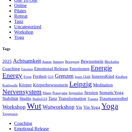
One To One
Online
Pilates
Retreat
Tanz
Uncategorized
Workshop
Yoga
Tags
Achtsamkeit
2025
Bewusstsein
Asanas
Atmung
Bewegung
Blockaden
Energie
Coaching
Emotional Release
Emotionen
Emotion
Energy
Grenzen
Freiheit
InneresKind
Event
G14
Inner Child
Kindheit
Leipzig
Körper
Körperbewusstsein
Meditation
Kraftquelle
Nervensystem
Session
SomaticYoga
Pilates
Pranayama
September
Stabilität
Studio
Tanz
Transformation
Traumasensibel
StudioG14
Trauma
Wut
Yoga
Workshop
Wutworkshop
Yin
Yin Yoga
Yogapraxis
Coaching
Emotional Release