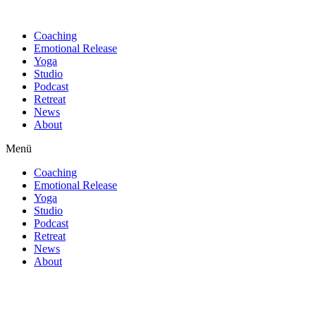
Find out more.
Okay, thanks
Coaching
Emotional Release
Yoga
Studio
Podcast
Retreat
News
About
Menü
Coaching
Emotional Release
Yoga
Studio
Podcast
Retreat
News
About