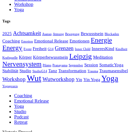
Workshop
Yoga
Tags
Achtsamkeit
2025
Bewusstsein
Asanas
Atmung
Bewegung
Blockaden
Energie
Coaching
Emotional Release
Emotionen
Emotion
Energy
Grenzen
Freiheit
InneresKind
Event
G14
Inner Child
Kindheit
Leipzig
Körper
Körperbewusstsein
Meditation
Kraftquelle
Nervensystem
Session
SomaticYoga
Pilates
Pranayama
September
Stabilität
Studio
Tanz
Transformation
Traumasensibel
StudioG14
Trauma
Wut
Yoga
Workshop
Wutworkshop
Yin
Yin Yoga
Yogapraxis
Coaching
Emotional Release
Yoga
Studio
Podcast
Retreat